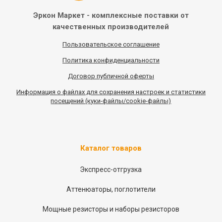
Эркон Маркет - комплексные
поставки от
качественных
производителей
Пользовательское соглашение
Политика конфиденциальности
Договор публичной оферты
Информация
о
файлах для сохранения настроек и статистики
посещений (куки-файлы/cookie-файлы)
Каталог товаров
Экспресс-отгрузка
Аттенюаторы, поглотители
Мощные резисторы и наборы резисторов