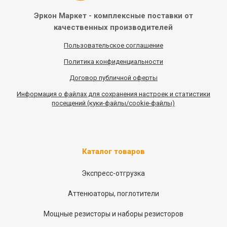
Эркон Маркет - комплексные
поставки от
качественных
производителей
Пользовательское соглашение
Политика конфиденциальности
Договор публичной оферты
Информация
о
файлах для сохранения настроек и статистики
посещений (куки-файлы/cookie-файлы)
Каталог товаров
Экспресс-отгрузка
Аттенюаторы, поглотители
Мощные резисторы и наборы резисторов