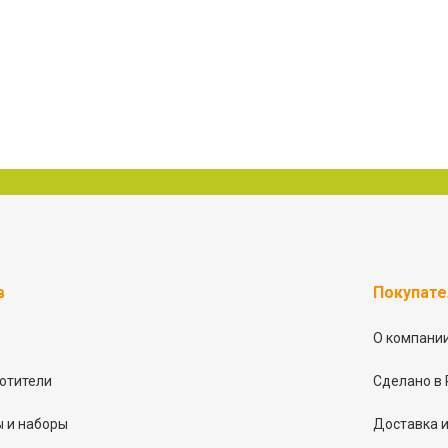
в
Покупат
О компани
отители
Сделано в 
 и наборы
Доставка и