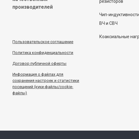
резисторов
производителей
Чип-индуктивност
ВЧ и СВЧ
Коаксиальные наг
Пользовательское соглашение
Политика конфиденциальности
Договор публичной оферты
Информация
о
файлах для
сохранения настроек и статистики
посещений (куки-файлы/cookie-
файлы)