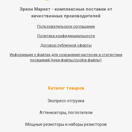
Эркон Маркет - комплексные
поставки от
качественных
производителей
Пользовательское соглашение
Политика конфиденциальности
Договор публичной оферты
Информация
о
файлах для сохранения настроек и статистики
посещений (куки-файлы/cookie-файлы)
Каталог товаров
Экспресс-отгрузка
Аттенюаторы, поглотители
Мощные резисторы и наборы резисторов