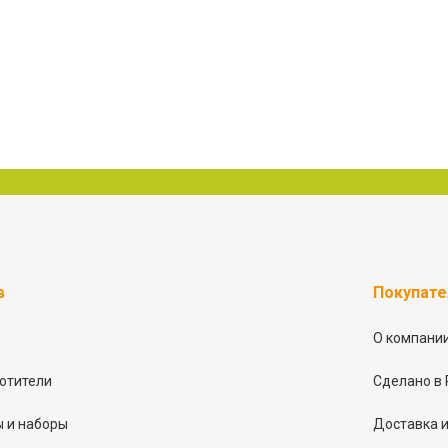
в
Покупат
О компани
отители
Сделано в 
 и наборы
Доставка и