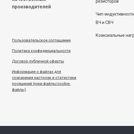
резисторов
производителей
Чип-индуктивност
ВЧ и СВЧ
Коаксиальные наг
Пользовательское соглашение
Политика конфиденциальности
Договор публичной оферты
Информация
о
файлах для
сохранения настроек и статистики
посещений (куки-файлы/cookie-
файлы)