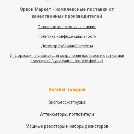
Эркон Маркет - комплексные
поставки от
качественных
производителей
Пользовательское соглашение
Политика конфиденциальности
Договор публичной оферты
Информация
о
файлах для сохранения настроек и статистики
посещений (куки-файлы/cookie-файлы)
Каталог товаров
Экспресс-отгрузка
Аттенюаторы, поглотители
Мощные резисторы и наборы резисторов