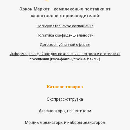
Эркон Маркет - комплексные
поставки от
качественных
производителей
Пользовательское соглашение
Политика конфиденциальности
Договор публичной оферты
Информация
о
файлах для сохранения настроек и статистики
посещений (куки-файлы/cookie-файлы)
Каталог товаров
Экспресс-отгрузка
Аттенюаторы, поглотители
Мощные резисторы и наборы резисторов