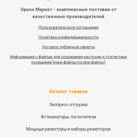
Эркон Маркет - комплексные
поставки от
качественных
производителей
Пользовательское соглашение
Политика конфиденциальности
Договор публичной оферты
Информация
о
файлах для сохранения настроек и статистики
посещений (куки-файлы/cookie-файлы)
Каталог товаров
Экспресс-отгрузка
Аттенюаторы, поглотители
Мощные резисторы и наборы резисторов