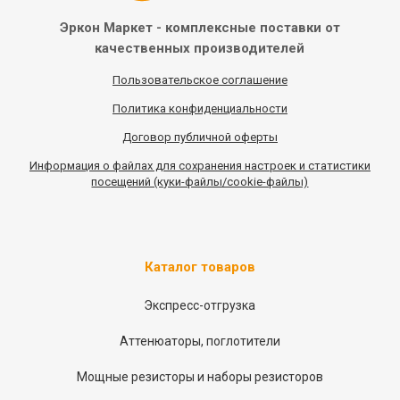
Эркон Маркет - комплексные
поставки от
качественных
производителей
Пользовательское соглашение
Политика конфиденциальности
Договор публичной оферты
Информация
о
файлах для сохранения настроек и статистики
посещений (куки-файлы/cookie-файлы)
Каталог товаров
Экспресс-отгрузка
Аттенюаторы, поглотители
Мощные резисторы и наборы резисторов