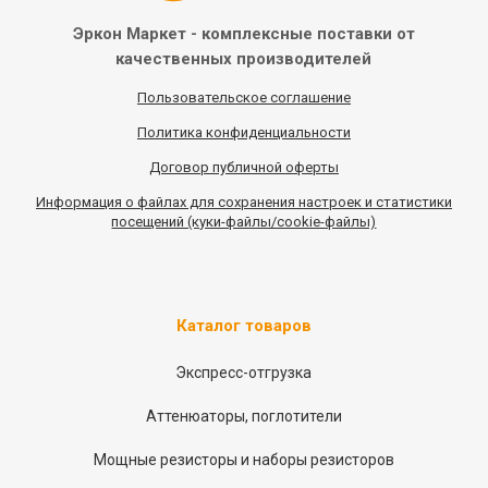
Эркон Маркет - комплексные
поставки от
качественных
производителей
Пользовательское соглашение
Политика конфиденциальности
Договор публичной оферты
Информация
о
файлах для сохранения настроек и статистики
посещений (куки-файлы/cookie-файлы)
Каталог товаров
Экспресс-отгрузка
Аттенюаторы, поглотители
Мощные резисторы и наборы резисторов