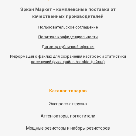
Эркон Маркет - комплексные
поставки от
качественных
производителей
Пользовательское соглашение
Политика конфиденциальности
Договор публичной оферты
Информация
о
файлах для сохранения настроек и статистики
посещений (куки-файлы/cookie-файлы)
Каталог товаров
Экспресс-отгрузка
Аттенюаторы, поглотители
Мощные резисторы и наборы резисторов