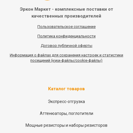
Эркон Маркет - комплексные
поставки от
качественных
производителей
Пользовательское соглашение
Политика конфиденциальности
Договор публичной оферты
Информация
о
файлах для сохранения настроек и статистики
посещений (куки-файлы/cookie-файлы)
Каталог товаров
Экспресс-отгрузка
Аттенюаторы, поглотители
Мощные резисторы и наборы резисторов