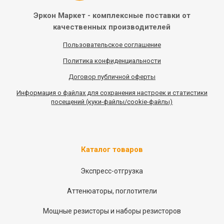
Эркон Маркет - комплексные
поставки от
качественных
производителей
Пользовательское соглашение
Политика конфиденциальности
Договор публичной оферты
Информация
о
файлах для сохранения настроек и статистики
посещений (куки-файлы/cookie-файлы)
Каталог товаров
Экспресс-отгрузка
Аттенюаторы, поглотители
Мощные резисторы и наборы резисторов