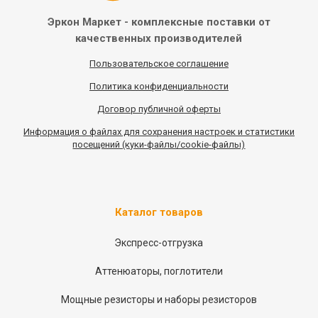
Эркон Маркет - комплексные
поставки от
качественных
производителей
Пользовательское соглашение
Политика конфиденциальности
Договор публичной оферты
Информация
о
файлах для сохранения настроек и статистики
посещений (куки-файлы/cookie-файлы)
Каталог товаров
Экспресс-отгрузка
Аттенюаторы, поглотители
Мощные резисторы и наборы резисторов