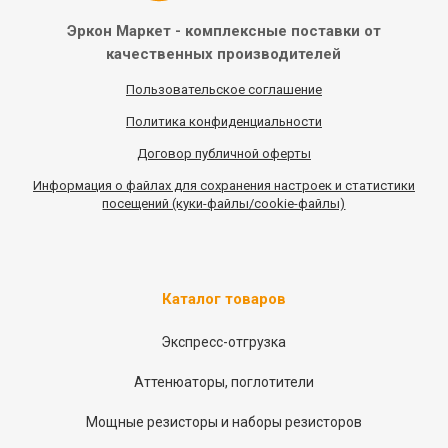
Эркон Маркет - комплексные
поставки от
качественных
производителей
Пользовательское соглашение
Политика конфиденциальности
Договор публичной оферты
Информация
о
файлах для сохранения настроек и статистики
посещений (куки-файлы/cookie-файлы)
Каталог товаров
Экспресс-отгрузка
Аттенюаторы, поглотители
Мощные резисторы и наборы резисторов