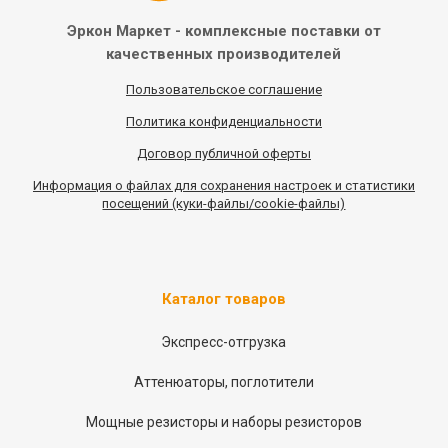
Эркон Маркет - комплексные
поставки от
качественных
производителей
Пользовательское соглашение
Политика конфиденциальности
Договор публичной оферты
Информация
о
файлах для сохранения настроек и статистики
посещений (куки-файлы/cookie-файлы)
Каталог товаров
Экспресс-отгрузка
Аттенюаторы, поглотители
Мощные резисторы и наборы резисторов