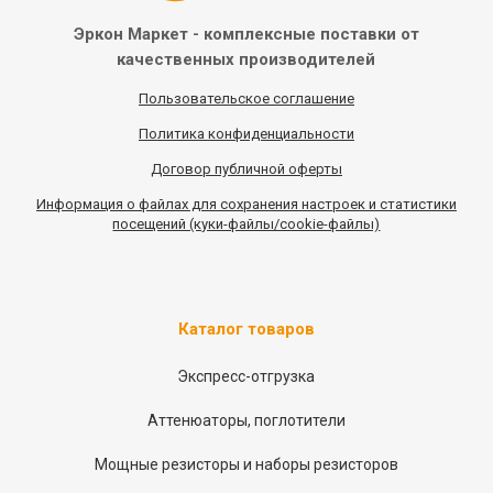
Эркон Маркет - комплексные
поставки от
качественных
производителей
Пользовательское соглашение
Политика конфиденциальности
Договор публичной оферты
Информация
о
файлах для сохранения настроек и статистики
посещений (куки-файлы/cookie-файлы)
Каталог товаров
Экспресс-отгрузка
Аттенюаторы, поглотители
Мощные резисторы и наборы резисторов