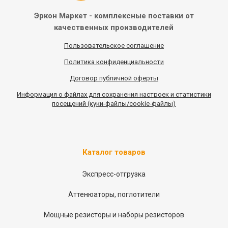
Эркон Маркет - комплексные
поставки от
качественных
производителей
Пользовательское соглашение
Политика конфиденциальности
Договор публичной оферты
Информация
о
файлах для сохранения настроек и статистики
посещений (куки-файлы/cookie-файлы)
Каталог товаров
Экспресс-отгрузка
Аттенюаторы, поглотители
Мощные резисторы и наборы резисторов