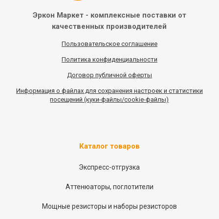
Эркон Маркет - комплексные
поставки от
качественных
производителей
Пользовательское соглашение
Политика конфиденциальности
Договор публичной оферты
Информация
о
файлах для сохранения настроек и статистики
посещений (куки-файлы/cookie-файлы)
Каталог товаров
Экспресс-отгрузка
Аттенюаторы, поглотители
Мощные резисторы и наборы резисторов