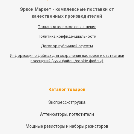
Эркон Маркет - комплексные
поставки от
качественных
производителей
Пользовательское соглашение
Политика конфиденциальности
Договор публичной оферты
Информация
о
файлах для сохранения настроек и статистики
посещений (куки-файлы/cookie-файлы)
Каталог товаров
Экспресс-отгрузка
Аттенюаторы, поглотители
Мощные резисторы и наборы резисторов