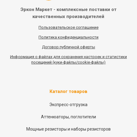
Эркон Маркет - комплексные
поставки от
качественных
производителей
Пользовательское соглашение
Политика конфиденциальности
Договор публичной оферты
Информация
о
файлах для сохранения настроек и статистики
посещений (куки-файлы/cookie-файлы)
Каталог товаров
Экспресс-отгрузка
Аттенюаторы, поглотители
Мощные резисторы и наборы резисторов