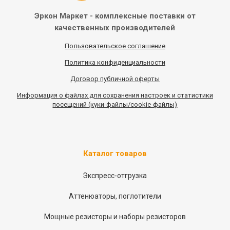
Эркон Маркет - комплексные
поставки от
качественных
производителей
Пользовательское соглашение
Политика конфиденциальности
Договор публичной оферты
Информация
о
файлах для сохранения настроек и статистики
посещений (куки-файлы/cookie-файлы)
Каталог товаров
Экспресс-отгрузка
Аттенюаторы, поглотители
Мощные резисторы и наборы резисторов