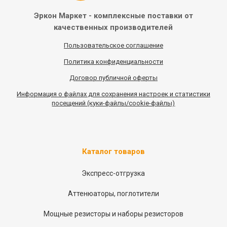
Эркон Маркет - комплексные
поставки от
качественных
производителей
Пользовательское соглашение
Политика конфиденциальности
Договор публичной оферты
Информация
о
файлах для сохранения настроек и статистики
посещений (куки-файлы/cookie-файлы)
Каталог товаров
Экспресс-отгрузка
Аттенюаторы, поглотители
Мощные резисторы и наборы резисторов