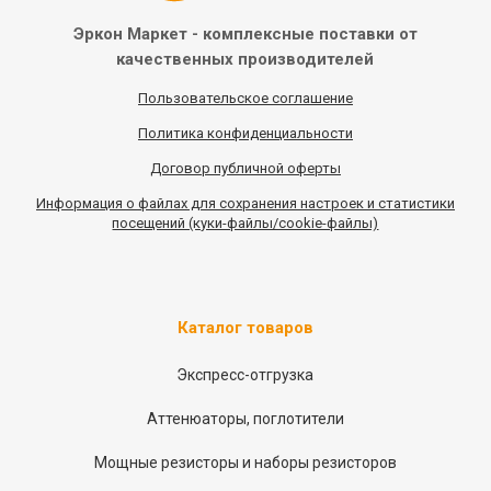
Эркон Маркет - комплексные
поставки от
качественных
производителей
Пользовательское соглашение
Политика конфиденциальности
Договор публичной оферты
Информация
о
файлах для сохранения настроек и статистики
посещений (куки-файлы/cookie-файлы)
Каталог товаров
Экспресс-отгрузка
Аттенюаторы, поглотители
Мощные резисторы и наборы резисторов