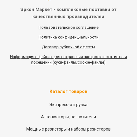
Эркон Маркет - комплексные
поставки от
качественных
производителей
Пользовательское соглашение
Политика конфиденциальности
Договор публичной оферты
Информация
о
файлах для сохранения настроек и статистики
посещений (куки-файлы/cookie-файлы)
Каталог товаров
Экспресс-отгрузка
Аттенюаторы, поглотители
Мощные резисторы и наборы резисторов