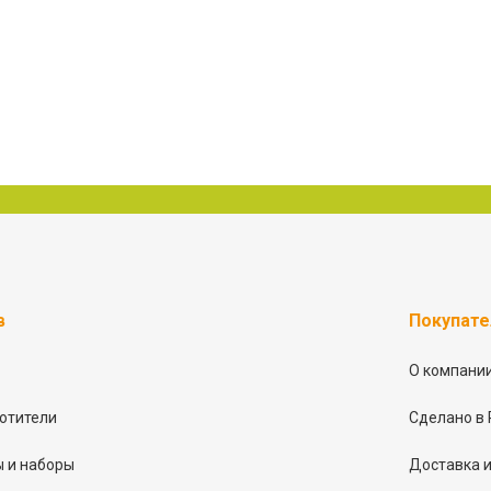
в
Покупат
О компани
отители
Сделано в 
 и наборы
Доставка и