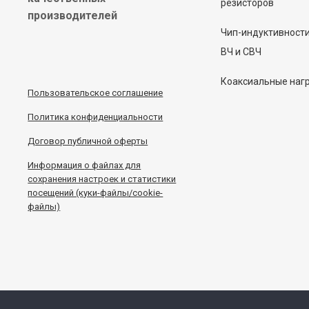
резисторов
производителей
Чип-индуктивност
ВЧ и СВЧ
Коаксиальные наг
Пользовательское соглашение
Политика конфиденциальности
Договор публичной оферты
Информация
о
файлах для
сохранения настроек и статистики
посещений (куки-файлы/cookie-
файлы)