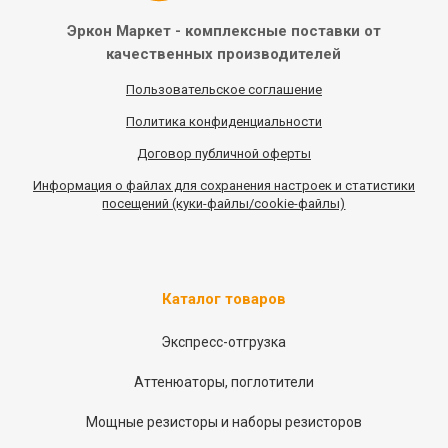
Эркон Маркет - комплексные
поставки от
качественных
производителей
Пользовательское соглашение
Политика конфиденциальности
Договор публичной оферты
Информация
о
файлах для сохранения настроек и статистики
посещений (куки-файлы/cookie-файлы)
Каталог товаров
Экспресс-отгрузка
Аттенюаторы, поглотители
Мощные резисторы и наборы резисторов