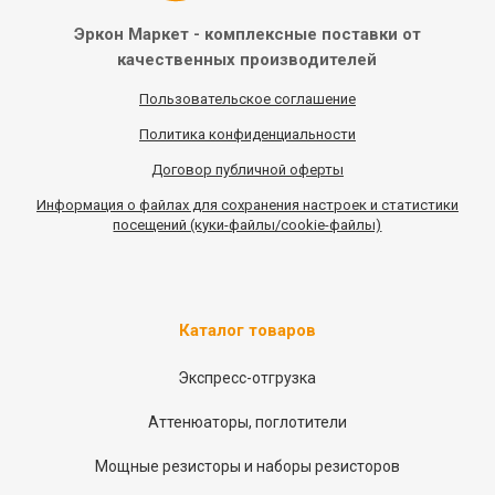
Эркон Маркет - комплексные
поставки от
качественных
производителей
Пользовательское соглашение
Политика конфиденциальности
Договор публичной оферты
Информация
о
файлах для сохранения настроек и статистики
посещений (куки-файлы/cookie-файлы)
Каталог товаров
Экспресс-отгрузка
Аттенюаторы, поглотители
Мощные резисторы и наборы резисторов