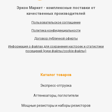
Эркон Маркет - комплексные
поставки от
качественных
производителей
Пользовательское соглашение
Политика конфиденциальности
Договор публичной оферты
Информация
о
файлах для сохранения настроек и статистики
посещений (куки-файлы/cookie-файлы)
Каталог товаров
Экспресс-отгрузка
Аттенюаторы, поглотители
Мощные резисторы и наборы резисторов