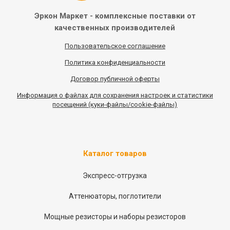
Эркон Маркет - комплексные
поставки от
качественных
производителей
Пользовательское соглашение
Политика конфиденциальности
Договор публичной оферты
Информация
о
файлах для сохранения настроек и статистики
посещений (куки-файлы/cookie-файлы)
Каталог товаров
Экспресс-отгрузка
Аттенюаторы, поглотители
Мощные резисторы и наборы резисторов