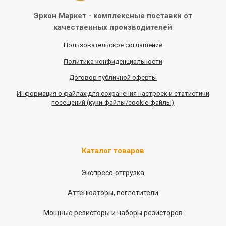
Эркон Маркет - комплексные
поставки от
качественных
производителей
Пользовательское соглашение
Политика конфиденциальности
Договор публичной оферты
Информация
о
файлах для сохранения настроек и статистики
посещений (куки-файлы/cookie-файлы)
Каталог товаров
Экспресс-отгрузка
Аттенюаторы, поглотители
Мощные резисторы и наборы резисторов