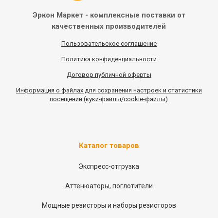
Эркон Маркет - комплексные
поставки от
качественных
производителей
Пользовательское соглашение
Политика конфиденциальности
Договор публичной оферты
Информация
о
файлах для сохранения настроек и статистики
посещений (куки-файлы/cookie-файлы)
Каталог товаров
Экспресс-отгрузка
Аттенюаторы, поглотители
Мощные резисторы и наборы резисторов