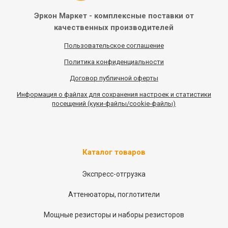
Эркон Маркет - комплексные
поставки от
качественных
производителей
Пользовательское соглашение
Политика конфиденциальности
Договор публичной оферты
Информация
о
файлах для сохранения настроек и статистики
посещений (куки-файлы/cookie-файлы)
Каталог товаров
Экспресс-отгрузка
Аттенюаторы, поглотители
Мощные резисторы и наборы резисторов