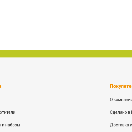
в
Покупат
О компани
отители
Сделано в 
 и наборы
Доставка и