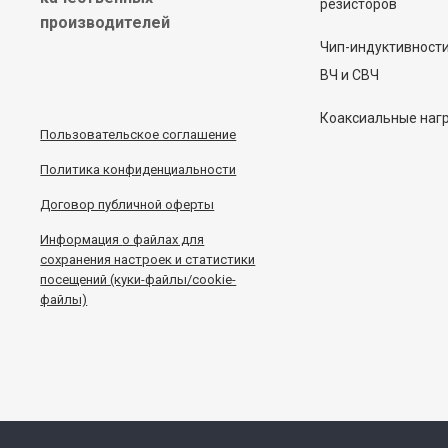
резисторов
производителей
Чип-индуктивност
ВЧ и СВЧ
Коаксиальные наг
Пользовательское соглашение
Политика конфиденциальности
Договор публичной оферты
Информация
о
файлах для
сохранения настроек и статистики
посещений (куки-файлы/cookie-
файлы)