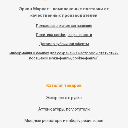
Эркон Маркет - комплексные
поставки от
качественных
производителей
Пользовательское соглашение
Политика конфиденциальности
Договор публичной оферты
Информация
о
файлах для сохранения настроек и статистики
посещений (куки-файлы/cookie-файлы)
Каталог товаров
Экспресс-отгрузка
Аттенюаторы, поглотители
Мощные резисторы и наборы резисторов