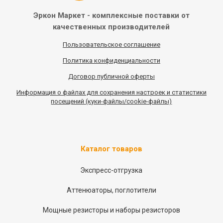
Эркон Маркет - комплексные
поставки от
качественных
производителей
Пользовательское соглашение
Политика конфиденциальности
Договор публичной оферты
Информация
о
файлах для сохранения настроек и статистики
посещений (куки-файлы/cookie-файлы)
Каталог товаров
Экспресс-отгрузка
Аттенюаторы, поглотители
Мощные резисторы и наборы резисторов