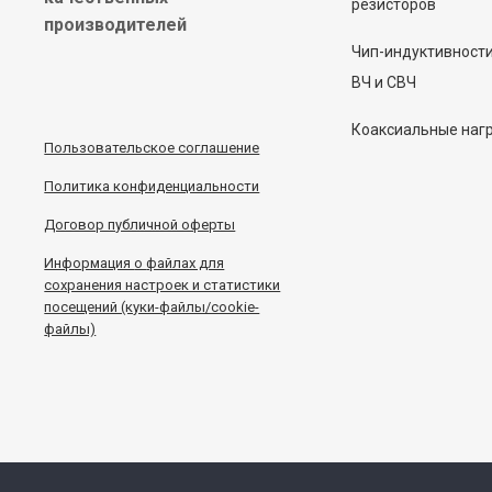
резисторов
производителей
Чип-индуктивност
ВЧ и СВЧ
Коаксиальные наг
Пользовательское соглашение
Политика конфиденциальности
Договор публичной оферты
Информация
о
файлах для
сохранения настроек и статистики
посещений (куки-файлы/cookie-
файлы)