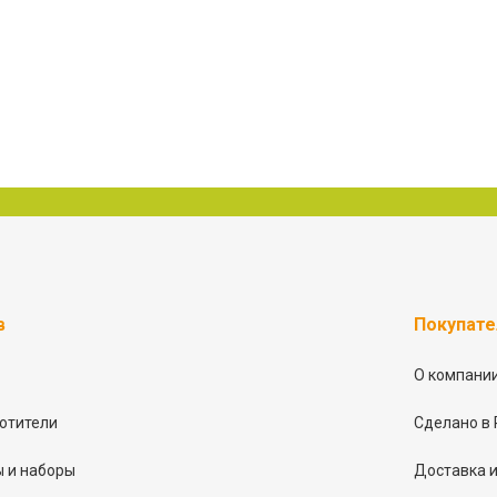
в
Покупат
О компани
отители
Сделано в 
 и наборы
Доставка и