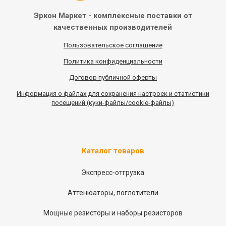
Эркон Маркет - комплексные
поставки от
качественных
производителей
Пользовательское соглашение
Политика конфиденциальности
Договор публичной оферты
Информация
о
файлах для сохранения настроек и статистики
посещений (куки-файлы/cookie-файлы)
Каталог товаров
Экспресс-отгрузка
Аттенюаторы, поглотители
Мощные резисторы и наборы резисторов