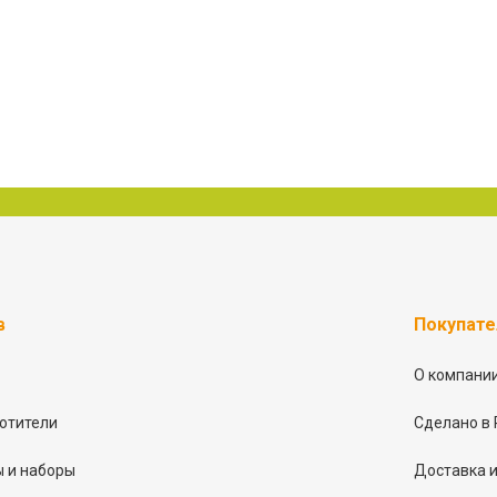
в
Покупат
О компани
отители
Сделано в 
 и наборы
Доставка и