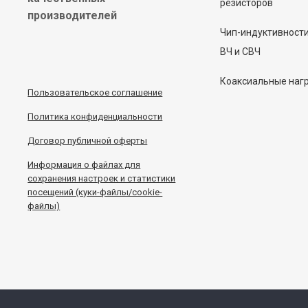
резисторов
производителей
Чип-индуктивност
ВЧ и СВЧ
Коаксиальные наг
Пользовательское соглашение
Политика конфиденциальности
Договор публичной оферты
Информация
о
файлах для
сохранения настроек и статистики
посещений (куки-файлы/cookie-
файлы)