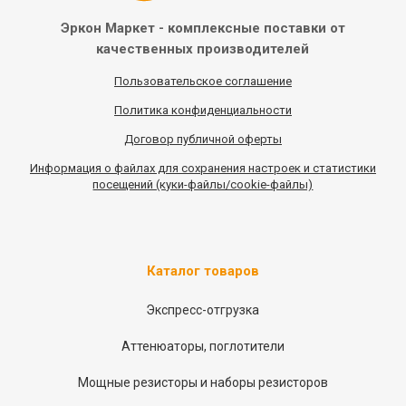
Эркон Маркет - комплексные
поставки от
качественных
производителей
Пользовательское соглашение
Политика конфиденциальности
Договор публичной оферты
Информация
о
файлах для сохранения настроек и статистики
посещений (куки-файлы/cookie-файлы)
Каталог товаров
Экспресс-отгрузка
Аттенюаторы, поглотители
Мощные резисторы и наборы резисторов