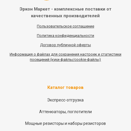
Эркон Маркет - комплексные
поставки от
качественных
производителей
Пользовательское соглашение
Политика конфиденциальности
Договор публичной оферты
Информация
о
файлах для сохранения настроек и статистики
посещений (куки-файлы/cookie-файлы)
Каталог товаров
Экспресс-отгрузка
Аттенюаторы, поглотители
Мощные резисторы и наборы резисторов