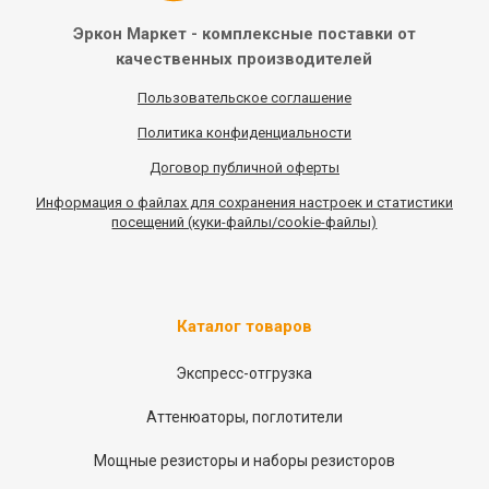
Эркон Маркет - комплексные
поставки от
качественных
производителей
Пользовательское соглашение
Политика конфиденциальности
Договор публичной оферты
Информация
о
файлах для сохранения настроек и статистики
посещений (куки-файлы/cookie-файлы)
Каталог товаров
Экспресс-отгрузка
Аттенюаторы, поглотители
Мощные резисторы и наборы резисторов