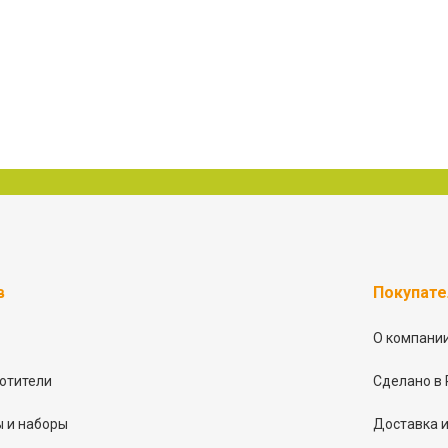
в
Покупат
О компани
отители
Сделано в 
 и наборы
Доставка и