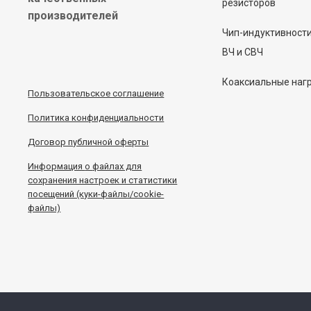
резисторов
производителей
Чип-индуктивност
ВЧ и СВЧ
Коаксиальные наг
Пользовательское соглашение
Политика конфиденциальности
Договор публичной оферты
Информация
о
файлах для
сохранения настроек и статистики
посещений (куки-файлы/cookie-
файлы)