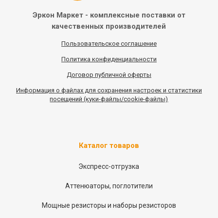
Эркон Маркет - комплексные
поставки от
качественных
производителей
Пользовательское соглашение
Политика конфиденциальности
Договор публичной оферты
Информация
о
файлах для сохранения настроек и статистики
посещений (куки-файлы/cookie-файлы)
Каталог товаров
Экспресс-отгрузка
Аттенюаторы, поглотители
Мощные резисторы и наборы резисторов