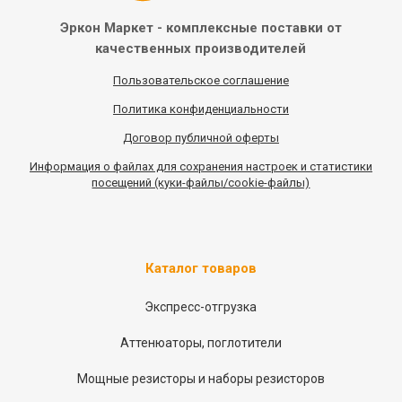
Эркон Маркет - комплексные
поставки от
качественных
производителей
Пользовательское соглашение
Политика конфиденциальности
Договор публичной оферты
Информация
о
файлах для сохранения настроек и статистики
посещений (куки-файлы/cookie-файлы)
Каталог товаров
Экспресс-отгрузка
Аттенюаторы, поглотители
Мощные резисторы и наборы резисторов