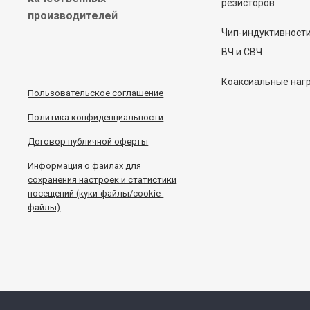
резисторов
производителей
Чип-индуктивност
ВЧ и СВЧ
Коаксиальные наг
Пользовательское соглашение
Политика конфиденциальности
Договор публичной оферты
Информация
о
файлах для
сохранения настроек и статистики
посещений (куки-файлы/cookie-
файлы)