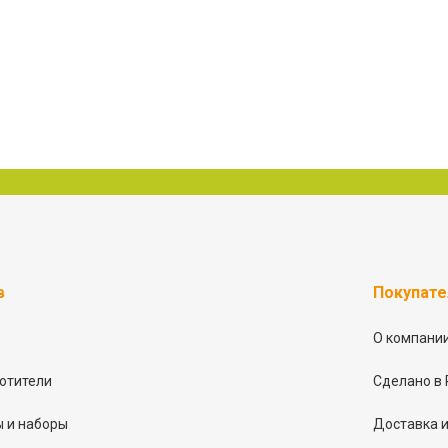
в
Покупат
О компани
отители
Сделано в 
 и наборы
Доставка и