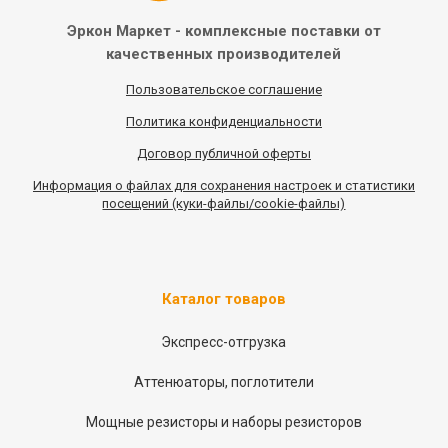
Эркон Маркет - комплексные
поставки от
качественных
производителей
Пользовательское соглашение
Политика конфиденциальности
Договор публичной оферты
Информация
о
файлах для сохранения настроек и статистики
посещений (куки-файлы/cookie-файлы)
Каталог товаров
Экспресс-отгрузка
Аттенюаторы, поглотители
Мощные резисторы и наборы резисторов