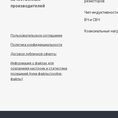
резисторов
производителей
Чип-индуктивност
ВЧ и СВЧ
Коаксиальные наг
Пользовательское соглашение
Политика конфиденциальности
Договор публичной оферты
Информация
о
файлах для
сохранения настроек и статистики
посещений (куки-файлы/cookie-
файлы)