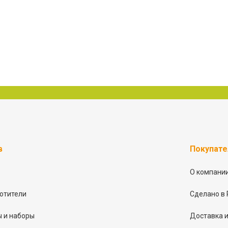
в
Покупат
О компани
отители
Сделано в 
 и наборы
Доставка и