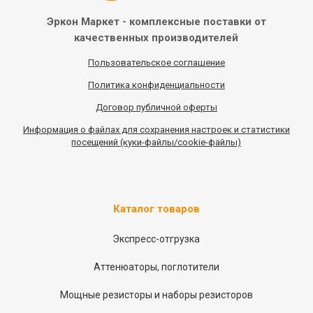
Эркон Маркет - комплексные
поставки от
качественных
производителей
Пользовательское соглашение
Политика конфиденциальности
Договор публичной оферты
Информация
о
файлах для сохранения настроек и статистики
посещений (куки-файлы/cookie-файлы)
Каталог товаров
Экспресс-отгрузка
Аттенюаторы, поглотители
Мощные резисторы и наборы резисторов