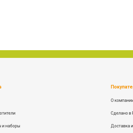
в
Покупат
О компани
отители
Сделано в 
 и наборы
Доставка и