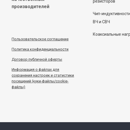
резисторов
производителей
Чип-индуктивност
ВЧ и СВЧ
Коаксиальные наг
Пользовательское соглашение
Политика конфиденциальности
Договор публичной оферты
Информация
о
файлах для
сохранения настроек и статистики
посещений (куки-файлы/cookie-
файлы)